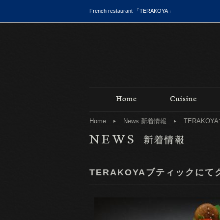
French restaurant 「TERAKOYA」
Home
News 新着情報
TERAKO
TERAKOYAブティックに