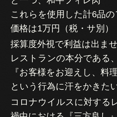
と一つ、和牛フィレ肉
これらを使用した計6品の
価格は1万円（税・サ別）
採算度外視で利益は出ま
レストランの本分である
『お客様をお迎えし、料
という行為に汗をかきた
コロナウイルスに対する
禍中における『三方良し