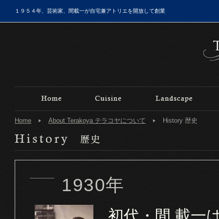
１９５４年、芸術家、間載一が自宅兼アトリエを開放して創業
Home
About Terakoya テラコヤについて
History 歴史
1930年
初代・間 載一