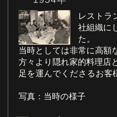
レストラ
社組織に
た。
当時としては非常に高額
方々より隠れ家的料理店
足を運んでくださるお客
写真：当時の様子