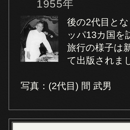
1955年
後の2代目とな
ッパ13カ国を
旅行の様子は
て出版されま
写真：
(2
代目
)
間 武男