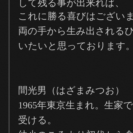
して残る事が出来れば、
これに勝る喜びはござい
両の手から生み出される
いたいと思っております
間光男（はざまみつお）
1965
年東京生まれ。生家
受ける。