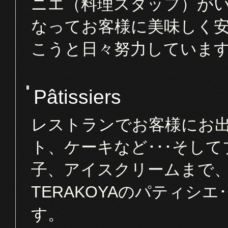
ニエ（料理スタッフ）が
なってお客様に美味しく
こうと日々努力していま
Pâtissiers
レストランでお客様にお
ト、ケーキなど･･･そし
子、アイスクリームまで
TERAKOYAのパティシ
す。