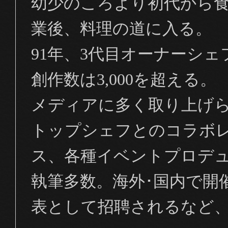
幼少のころより初代から
業後、料理の道に入る。
91
年、
3
代目オーナーシェ
創作数は
3,000
を超える。
メディアに多く取り上げ
トップシェフとのコラボ
ス、各種イベントプロデ
執筆多数。海外･国内で開
表として招聘されるなど