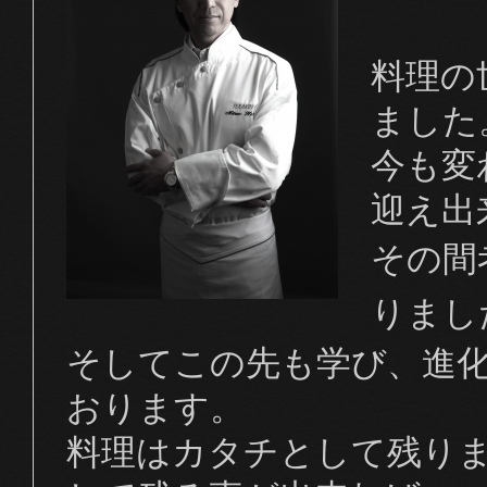
料理の
ました
今も変
迎え出
その間
りまし
そしてこの先も学び、進
おります。
料理はカタチとして残り