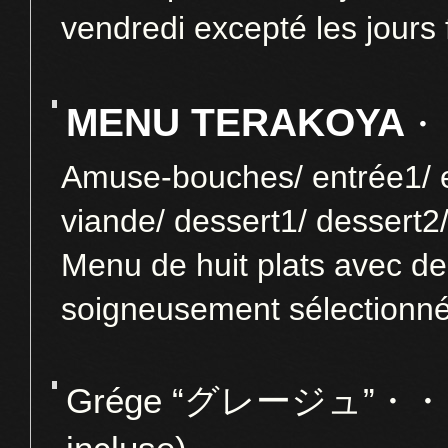
vendredi excepté les jours 
MENU TERAKOYA
・
Amuse-bouches/ entrée1/ en
viande/ dessert1/ dessert2/
Menu
de huit plats
avec des
soigneusement sélectionn
Grége “グレージュ”・・・・ 