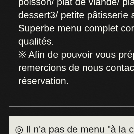
poisson/ plat de viande/ pl
dessert3/ petite pâtisserie 
Superbe
menu complet
co
qualités
.
※
Afin de pouvoir vous pr
remercions de nous conta
réservation
.
◎ Il n'a pas de menu "à la c